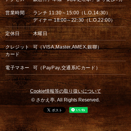
営業時間
ランチ 11:30～15:00（L.O.14:30）
ディナー 18:00～22:30（L.O.22:00）
定休日
木曜日
クレジット
可（VISA,Master,AMEX,銀聯）
カード
電子マネー
可（PayPay,交通系ICカード）
Cookie情報等の取り扱いについて
© さかえ亭. All Rights Reserved.