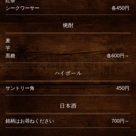
紅茶
シークワーサー
各450円
焼酎
麦
芋
黒糖
各600円～
ハイボール
サントリー角
450円
日本酒
銘柄はお尋ねください
700円～