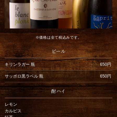
※価格は全て税込みです。
ビール
キリンラガー 瓶
650円
サッポロ黒ラベル 瓶
650円
酎ハイ
レモン
カルピス